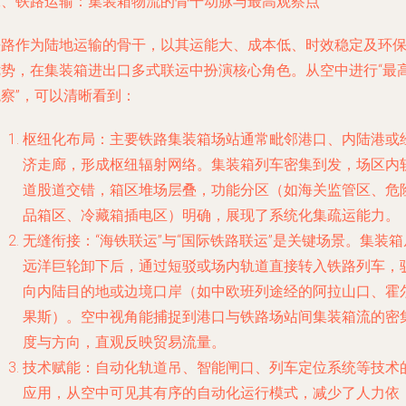
二、铁路运输：集装箱物流的骨干动脉与最高观察点
铁路作为陆地运输的骨干，以其运能大、成本低、时效稳定及环
优势，在集装箱进出口多式联运中扮演核心角色。从空中进行“最
察”，可以清晰看到：
枢纽化布局
：主要铁路集装箱场站通常毗邻港口、内陆港或
济走廊，形成枢纽辐射网络。集装箱列车密集到发，场区内
道股道交错，箱区堆场层叠，功能分区（如海关监管区、危
品箱区、冷藏箱插电区）明确，展现了系统化集疏运能力。
无缝衔接
：“海铁联运”与“国际铁路联运”是关键场景。集装箱
远洋巨轮卸下后，通过短驳或场内轨道直接转入铁路列车，
向内陆目的地或边境口岸（如中欧班列途经的阿拉山口、霍
果斯）。空中视角能捕捉到港口与铁路场站间集装箱流的密
度与方向，直观反映贸易流量。
技术赋能
：自动化轨道吊、智能闸口、列车定位系统等技术
应用，从空中可见其有序的自动化运行模式，减少了人力依