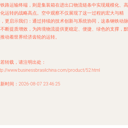
而铁路运输终端，则是集装箱在进出口物流链条中实现规模化、
效化运转的战略高点。空中观察不仅展现了这一过程的宏大与精
密，更启示我们：通过持续的技术创新与系统协同，这条钢铁动
将不断提质增效，为跨境物流提供更稳定、便捷、绿色的支撑，
默推动着世界经济齿轮的运转。
如若转载，请注明出处：
tp://www.businessbrasilchina.com/product/52.html
新时间：2026-08-07 23:46:25