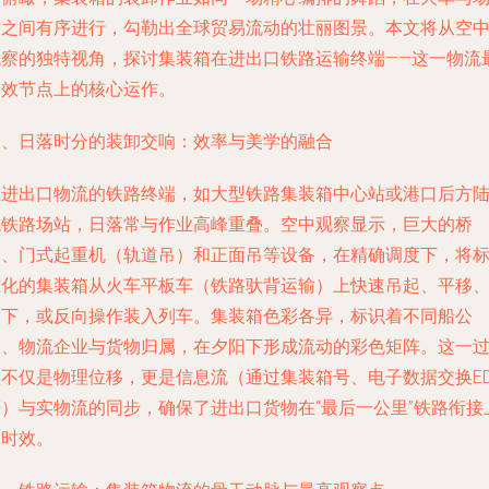
站之间有序进行，勾勒出全球贸易流动的壮丽图景。本文将从空
观察的独特视角，探讨集装箱在进出口铁路运输终端——这一物流
高效节点上的核心运作。
一、日落时分的装卸交响：效率与美学的融合
在进出口物流的铁路终端，如大型铁路集装箱中心站或港口后方
域铁路场站，日落常与作业高峰重叠。空中观察显示，巨大的桥
吊、门式起重机（轨道吊）和正面吊等设备，在精确调度下，将
准化的集装箱从火车平板车（铁路驮背运输）上快速吊起、平移
放下，或反向操作装入列车。集装箱色彩各异，标识着不同船公
司、物流企业与货物归属，在夕阳下形成流动的彩色矩阵。这一
程不仅是物理位移，更是信息流（通过集装箱号、电子数据交换ED
等）与实物流的同步，确保了进出口货物在“最后一公里”铁路衔接
的时效。