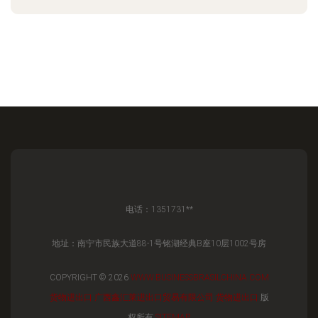
电话：1351731**
地址：南宁市民族大道88-1号铭湖经典B座10层1002号房
COPYRIGHT © 2026
WWW.BUSINESSBRASILCHINA.COM
货物进出口
广西鑫汇莱进出口贸易有限公司
货物进出口
版
权所有
SITEMAP