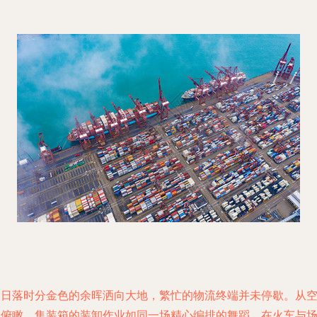
当日落时分金色的余晖洒向大地，繁忙的物流终端并未停歇。从
中俯瞰，集装箱的装卸作业如同一场精心编排的舞蹈，在火车与